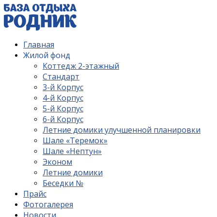
Главная
Жилой фонд
Коттедж 2-этажный
Стандарт
3-й Корпус
4-й Корпус
5-й Корпус
6-й Корпус
Летние домики улучшенной планировки
Шале «Теремок»
Шале «Нептун»
Эконом
Летние домики
Беседки №
Прайс
Фотогалерея
Новости