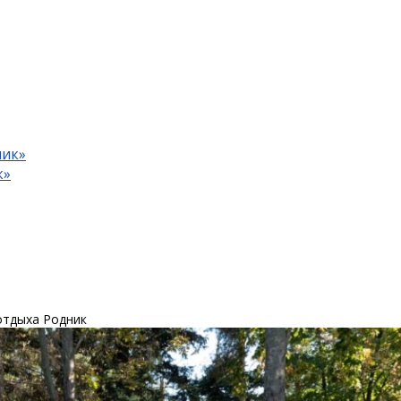
ник»
к»
отдыха Родник