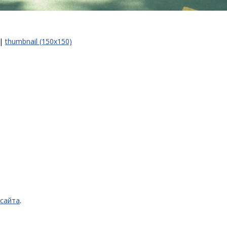
|
thumbnail (150x150)
 сайта
.