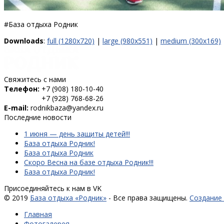
#База отдыха Родник
Downloads
:
full (1280x720)
|
large (980x551)
|
medium (300x169)
Свяжитесь с нами
Телефон:
+7 (908) 180-10-40
+7 (928) 768-68-26
E-mail:
rodnikbaza@yandex.ru
Последние новости
1 июня — день защиты детей!!!
База отдыха Родник!
База отдыха Родник
Скоро Весна на базе отдыха Родник!!!
База отдыха Родник!
Присоединяйтесь к нам в VK
© 2019
База отдыха «Родник»
- Все права защищены.
Создание
Главная
Фотогалерея