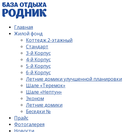
Главная
Жилой фонд
Коттедж 2-этажный
Стандарт
3-й Корпус
4-й Корпус
5-й Корпус
6-й Корпус
Летние домики улучшенной планировки
Шале «Теремок»
Шале «Нептун»
Эконом
Летние домики
Беседки №
Прайс
Фотогалерея
Новости