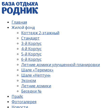
Главная
Жилой фонд
Коттедж 2-этажный
Стандарт
3-й Корпус
4-й Корпус
5-й Корпус
6-й Корпус
Летние домики улучшенной планировки
Шале «Теремок»
Шале «Нептун»
Эконом
Летние домики
Беседки №
Прайс
Фотогалерея
Новости