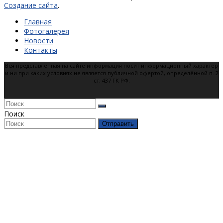
Создание сайта
.
Главная
Фотогалерея
Новости
Контакты
Вся представленная на сайте информация носит информационный характер
и ни при каких условиях не является публичной офертой, определённой п. 2
ст. 437 ГК РФ.
Поиск
Отправить