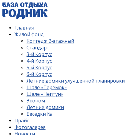
Главная
Жилой фонд
Коттедж 2-этажный
Стандарт
3-й Корпус
4-й Корпус
5-й Корпус
6-й Корпус
Летние домики улучшенной планировки
Шале «Теремок»
Шале «Нептун»
Эконом
Летние домики
Беседки №
Прайс
Фотогалерея
Новости