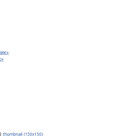
ник»
к»
|
thumbnail (150x150)