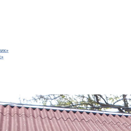
ник»
к»