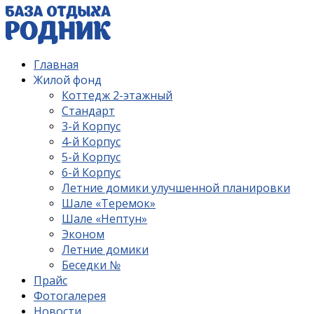
Главная
Жилой фонд
Коттедж 2-этажный
Стандарт
3-й Корпус
4-й Корпус
5-й Корпус
6-й Корпус
Летние домики улучшенной планировки
Шале «Теремок»
Шале «Нептун»
Эконом
Летние домики
Беседки №
Прайс
Фотогалерея
Новости