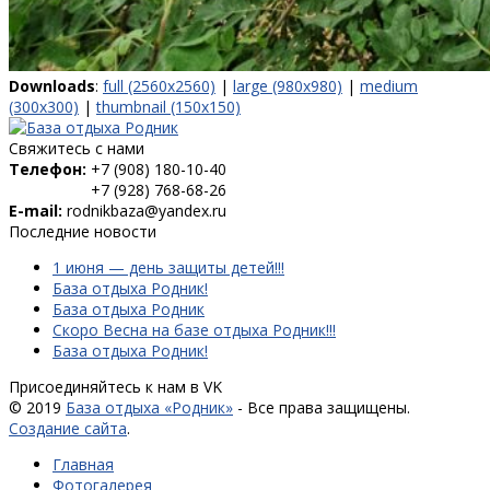
Downloads
:
full (2560x2560)
|
large (980x980)
|
medium
(300x300)
|
thumbnail (150x150)
Свяжитесь с нами
Телефон:
+7 (908) 180-10-40
+7 (928) 768-68-26
E-mail:
rodnikbaza@yandex.ru
Последние новости
1 июня — день защиты детей!!!
База отдыха Родник!
База отдыха Родник
Скоро Весна на базе отдыха Родник!!!
База отдыха Родник!
Присоединяйтесь к нам в VK
© 2019
База отдыха «Родник»
- Все права защищены.
Создание сайта
.
Главная
Фотогалерея