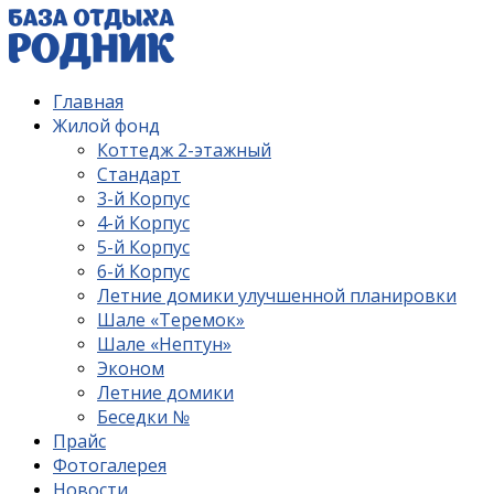
Главная
Жилой фонд
Коттедж 2-этажный
Стандарт
3-й Корпус
4-й Корпус
5-й Корпус
6-й Корпус
Летние домики улучшенной планировки
Шале «Теремок»
Шале «Нептун»
Эконом
Летние домики
Беседки №
Прайс
Фотогалерея
Новости