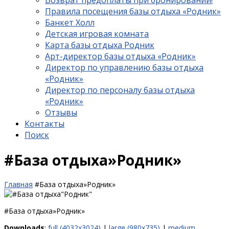
Возврат предоплаты при бронировании!
Правила посещения базы отдыха «Родник»
Банкет Холл
Детская игровая комната
Карта базы отдыха Родник
Арт-директор базы отдыха «Родник»
Директор по управлению базы отдыха
«Родник»
Директор по персоналу базы отдыха
«Родник»
Отзывы
Контакты
Поиск
#База отдыха»Родник»
Главная
#База отдыха»Родник»
#База отдыха»Родник»
Downloads
:
full (4032x3024)
|
large (980x735)
|
medium