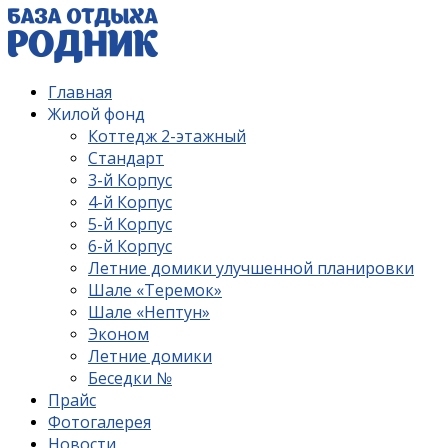
Главная
Жилой фонд
Коттедж 2-этажный
Стандарт
3-й Корпус
4-й Корпус
5-й Корпус
6-й Корпус
Летние домики улучшенной планировки
Шале «Теремок»
Шале «Нептун»
Эконом
Летние домики
Беседки №
Прайс
Фотогалерея
Новости