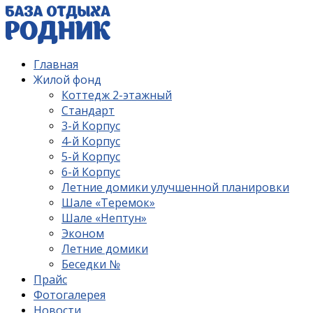
Главная
Жилой фонд
Коттедж 2-этажный
Стандарт
3-й Корпус
4-й Корпус
5-й Корпус
6-й Корпус
Летние домики улучшенной планировки
Шале «Теремок»
Шале «Нептун»
Эконом
Летние домики
Беседки №
Прайс
Фотогалерея
Новости