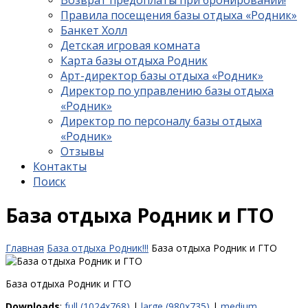
Возврат предоплаты при бронировании!
Правила посещения базы отдыха «Родник»
Банкет Холл
Детская игровая комната
Карта базы отдыха Родник
Арт-директор базы отдыха «Родник»
Директор по управлению базы отдыха
«Родник»
Директор по персоналу базы отдыха
«Родник»
Отзывы
Контакты
Поиск
База отдыха Родник и ГТО
Главная
База отдыха Родник!!!
База отдыха Родник и ГТО
База отдыха Родник и ГТО
Downloads
:
full (1024x768)
|
large (980x735)
|
medium