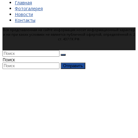
Главная
Фотогалерея
Новости
Контакты
Вся представленная на сайте информация носит информационный характер
и ни при каких условиях не является публичной офертой, определённой п. 2
ст. 437 ГК РФ.
Поиск
Отправить